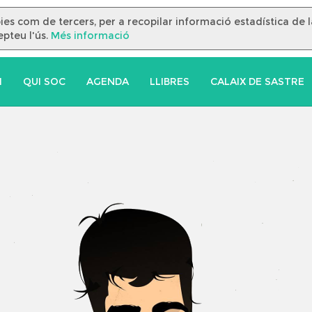
òpies com de tercers, per a recopilar informació estadística de 
pteu l'ús.
Més informació
I
QUI SOC
AGENDA
LLIBRES
CALAIX DE SASTRE